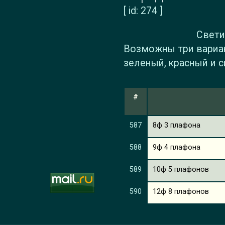
[ id: 274 ]
Свети
Возможны три вариан
зеленый, красный и с
#
587
8ф 3 плафона
588
9ф 4 плафона
589
10ф 5 плафонов
590
12ф 8 плафонов