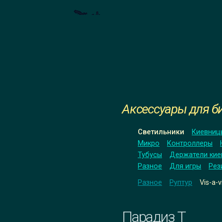
Аксессуары для б
Светильники
Киевниц
Микро
Контроллеры
Тубусы
Держатели кие
Разное
Для игры
Рез
Разное
Руптур
Vis-a-v
Парадиз Т