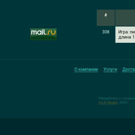
#
308
Игра: п
длина 1
О компании
Услуги
Доста
Разработка и создан
V.n.R Studio
, 2007г.