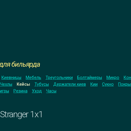
для бильярда
Киевницы
Мебель
Треугольники
Болтаймеры
Микро
Кон
Чехлы
Кейсы
Тубусы
Держатели киев
Кии
Сукно
Покры
игры
Резина
Уход
Часы
Stranger 1x1