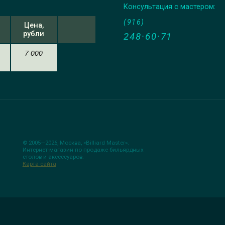
Консультация с мастером:
(916)
Цена,
рубли
248·60·71
7 000
© 2005—2026, Москва,
«Billiard Master»
.
Интернет-магазин по продаже бильярдных
столов и аксессуаров.
Карта сайта