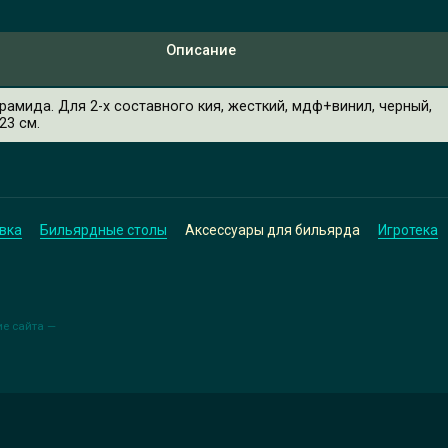
Описание
ирамида. Для 2-х составного кия, жесткий, мдф+винил, черный,
23 см.
вка
Бильярдные столы
Аксессуары для бильярда
Игротека
ие сайта —